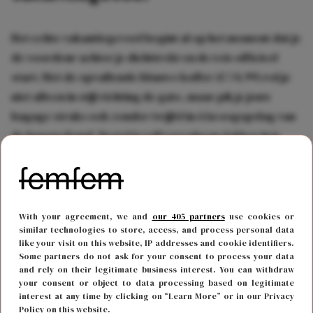
Het echte vakantiegevoel begint al op het moment dat je
de voordeur achter je dichttrekt en de reis officieel
start. Met de opvallende blauwe koffer (€ 74,99) rol je
niet alleen in stijl richting de gate, maar pik je jouw
bagage straks ook zonder twijfel in één oogopslag van
de bagageband. Nestel jezelf vervolgens lekker in je
stoel met het zachte nekkussen (€ 5,99) om alvast in de
ontspanmodus te komen. Zo kom je heerlijk uitgerust
aan op je droombestemming, klaar om van je vakantie
te genieten!
With your agreement, we and
our 405 partners
use cookies or
similar technologies to store, access, and process personal data
like your visit on this website, IP addresses and cookie identifiers.
Some partners do not ask for your consent to process your data
and rely on their legitimate business interest. You can withdraw
your consent or object to data processing based on legitimate
interest at any time by clicking on “Learn More” or in our Privacy
Policy on this website.