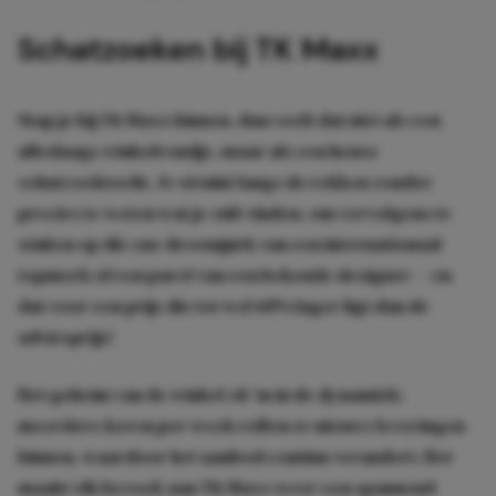
Schatzoeken bij TK Maxx
Stap je bij TK Maxx binnen, dan voelt dat niet als een
alledaags winkelrondje, maar als een heuse
schatzoektocht. Je struint langs de rekken zonder
precies te weten wat je zult vinden, om vervolgens te
stuiten op die ene droomjurk van een internationaal
topmerk of een parel van een bekende designer — en
dat voor een prijs die tot wel 60% lager ligt dan de
adviesprijs!
Het geheim van de winkel zit ‘m in de dynamiek:
meerdere keren per week rollen er nieuwe leveringen
binnen, waardoor het aanbod continu verandert. Het
maakt elk bezoek aan TK Maxx weer een spannend