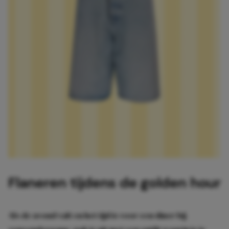
Flaneren tijdens de golden hour
Als de avond valt en het tijd is voor een diner bij