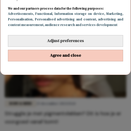
LIEFDE
26 december 2024 18:54
We and our partners process data for the following purposes:
Advertisements
, Functional
, Information storage on device
, Marketing
,
Razend snel verliefd? Dit zijn de voor- en nadelen!
Personalisation
, Personalised advertising and content, advertising and
content measurement, audience research and services development
Adjust preferences
Agree and close
BODY & MIND
25 december 2024 15:14
Struggle je met pigmentvlekken? Dit is hoe je er
voorgoed vanaf komt!