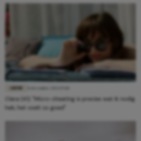
LIEFDE
8 december 2024 19:00
Clara (41): "Micro-cheating is precies wat ik nodig
heb, het voelt zo goed"