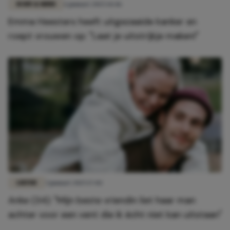
BODY & MIND
6 januari 2025 14:46
Emma Heesters heeft uitgezaaide kanker en
roept vrouwen op: "Laat je uitstrijkje maken!"
LIEFDE
3 januari 2025 17:02
Anke (34): "Mijn beste vriendin liet haar man
achter voor een vent die ik écht niet kan uitstaan"