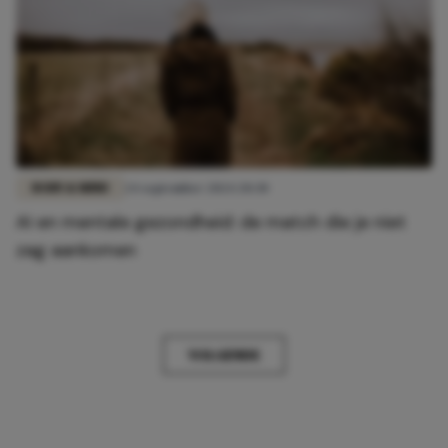
BODY & MIND
24 september 2024 20:30
AI en mentale gezondheid: de match die je niet
zag aankomen
VOLGENDE