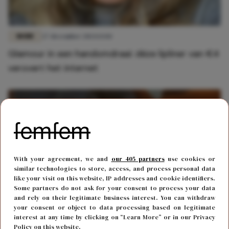
MODE
27 december 2024 13:02
Glamour in een handomdraai: déze lipliner van €4
verovert het internet
With your agreement, we and
our 405 partners
use cookies or
similar technologies to store, access, and process personal data
like your visit on this website, IP addresses and cookie identifiers.
Some partners do not ask for your consent to process your data
and rely on their legitimate business interest. You can withdraw
your consent or object to data processing based on legitimate
interest at any time by clicking on “Learn More” or in our Privacy
Policy on this website.