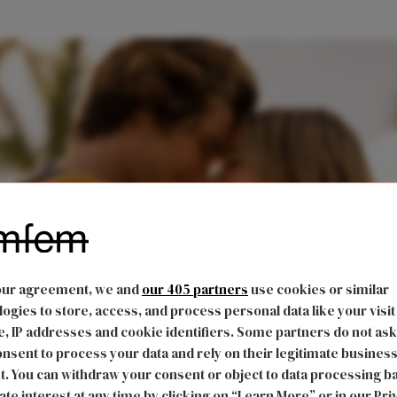
our agreement, we and
our 405 partners
use cookies or similar
ogies to store, access, and process personal data like your visit
, IP addresses and cookie identifiers. Some partners do not ask
 Banks
nsent to process your data and rely on their legitimate busines
t. You can withdraw your consent or object to data processing b
ate interest at any time by clicking on “Learn More” or in our Pri