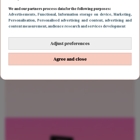
We and our partners process data for the following purposes:
Advertisements
, Functional
, Information storage on device
, Marketing
,
Personalisation
, Personalised advertising and content, advertising and
content measurement, audience research and services development
Adjust preferences
Agree and close