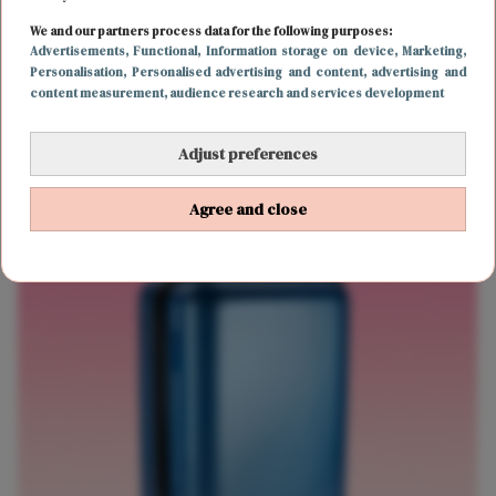
We and our partners process data for the following purposes:
Advertisements
, Functional
, Information storage on device
, Marketing
,
Personalisation
, Personalised advertising and content, advertising and
content measurement, audience research and services development
Adjust preferences
Agree and close