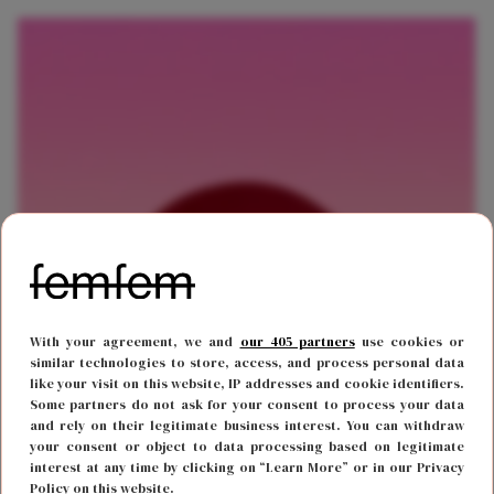
With your agreement, we and
our 405 partners
use cookies or
similar technologies to store, access, and process personal data
like your visit on this website, IP addresses and cookie identifiers.
Some partners do not ask for your consent to process your data
and rely on their legitimate business interest. You can withdraw
your consent or object to data processing based on legitimate
interest at any time by clicking on “Learn More” or in our Privacy
Policy on this website.