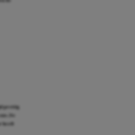
en de
d prettig
 ons. De
r heeft