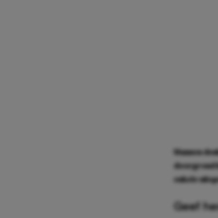
Mannen denke
doorgrond h
enkele uits
Geef he