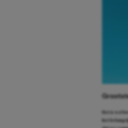
Grootst
Het is wel 
het belangri