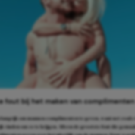
e fout bij het maken van complimenten
belangrijk om mannen complimenten te geven, want net zoals
jk vinden om ze te krijgen. Alleen de grootste fout die gemaa