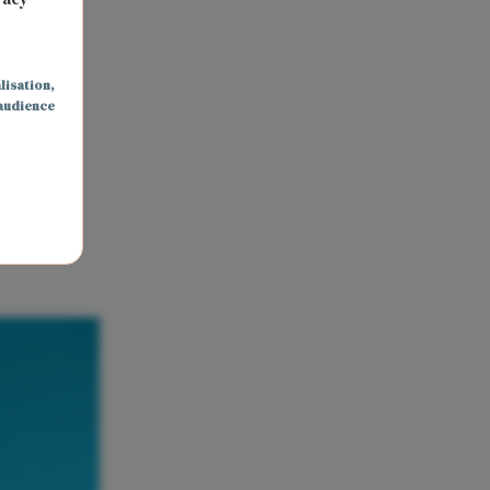
lisation
,
audience