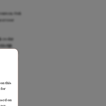
vrouwen. Ook
n ervoor
k zo dat
ekkelijk
f en willen
go in stand
 on this
 for
s
ased on
vacy