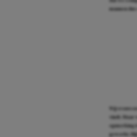
dat we comp
mannen dus e
Wij vrouwen 
vindt. Maar 
opmerking is
gewerkt. Hij