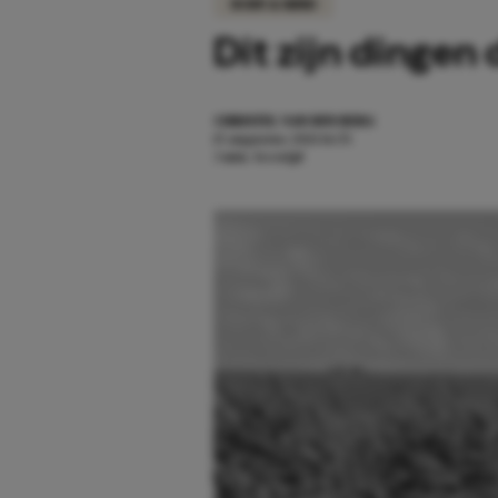
BODY & MIND
Dit zijn dingen
CHRISTEL VAN DEN BERG
15 augustus 2021 16:55
3 min. leestijd