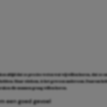
n altijd dat ze precies weten wat wij willen horen, dat ze 
ebben. Maar stiekem, is het gewoon andersom. Daarom heb
praken die mannen graag willen horen.
m een goed gevoel