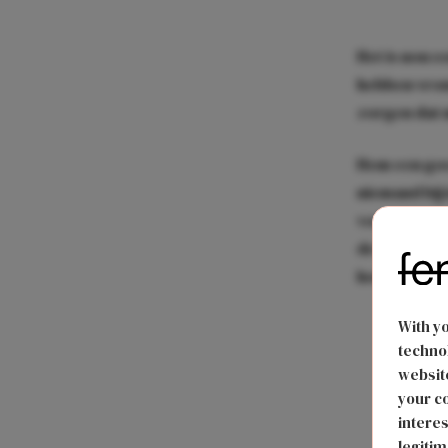
Het is nou 
hebben vrouw
zorgen dat m
Hem een goed
niemand bij 
voelt. Manne
de beste zijn
houden, hoe 
With y
technol
website
your co
interes
legitim