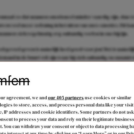
eenmaal zo dat mannen emotioneel minder vaardig zijn, dan 
en veel meer oefening in het uiten van onze emoties. Dit ka
annen zich regelmatig erg onhandig voelen in ons bijzijn.
 gevoel geven is namelijk heel goed voor jou! Het is namelij
iemand in de buurt wil zijn waar hij zich onhandig en onaantr
n kennende, geldt dit extra hard. Mannen zijn erg competitie
, dat moet jij aan hem laten blijken. Zie het eigenlijk als zijn e
stom het ook klinkt.
our agreement, we and
our 405 partners
use cookies or similar
ogies to store, access, and process personal data like your visit
, IP addresses and cookie identifiers. Some partners do not ask
nsent to process your data and rely on their legitimate busines
t. You can withdraw your consent or object to data processing b
ate interest at any time by clicking on “Learn More” or in our Pri