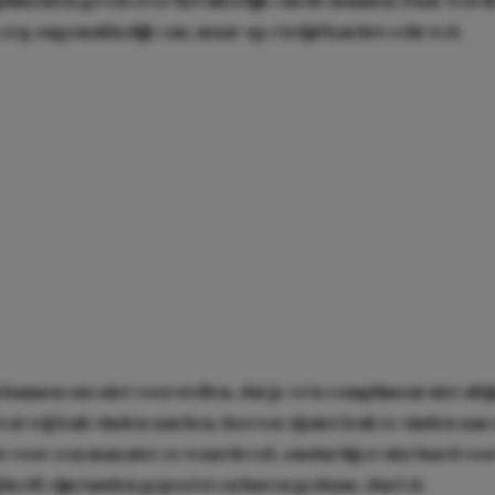
limenten geven over het uiterlijk van de mannen. Daar word
rg ongemakkelijk van, maar op z’n tijd kan het echt wel.
kunnen ons niet voorstellen, dat je zo’n compliment niet altij
wat wij leuk vinden aan hen, hoeven zij niet leuk te vinden aan
 voor een man niet zo waardevol, omdat hij er niet hard voo
 heeft zijn tanden gepoetst en haren gedaan,
that’s it
.