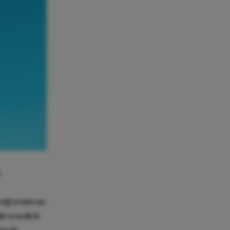
 wij vrouwen
kt wordt is