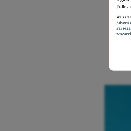
Policy 
We and o
Adverti
Persona
researc