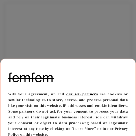
Dit bericht bekijken op Instagram
With your agreement, we and
our 405 partners
use cookies or
similar technologies to store, access, and process personal data
like your visit on this website, IP addresses and cookie identifiers.
Some partners do not ask for your consent to process your data
and rely on their legitimate business interest. You can withdraw
your consent or object to data processing based on legitimate
Een bericht gedeeld door Food Trippers Foodblog (@food_trippers)
interest at any time by clicking on “Learn More” or in our Privacy
Policy on this website.