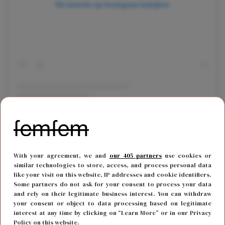
Dit bericht op Instagram bekijken
Een bericht gedeeld door TK Maxx Nederland (@tkmaxxnl)
Kom maar op met dat
With your agreement, we and
our 405 partners
use cookies or
similar technologies to store, access, and process personal data
like your visit on this website, IP addresses and cookie identifiers.
vakantiegevoel
Some partners do not ask for your consent to process your data
and rely on their legitimate business interest. You can withdraw
your consent or object to data processing based on legitimate
Het echte vakantiegevoel begint al op het moment dat je
interest at any time by clicking on “Learn More” or in our Privacy
Policy on this website.