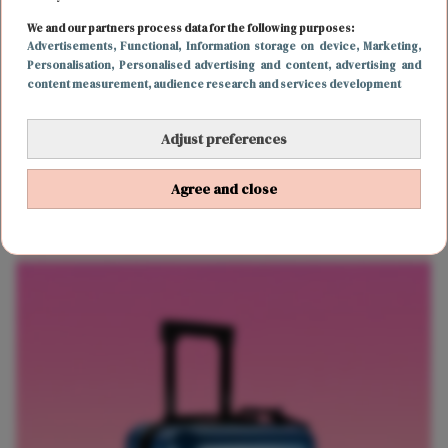
We and our partners process data for the following purposes:
Advertisements
, Functional
, Information storage on device
, Marketing
,
Personalisation
, Personalised advertising and content, advertising and
content measurement, audience research and services development
Adjust preferences
Agree and close