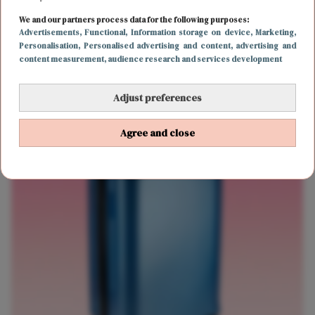
We and our partners process data for the following purposes:
Advertisements
, Functional
, Information storage on device
, Marketing
,
Personalisation
, Personalised advertising and content, advertising and
content measurement, audience research and services development
Adjust preferences
Agree and close