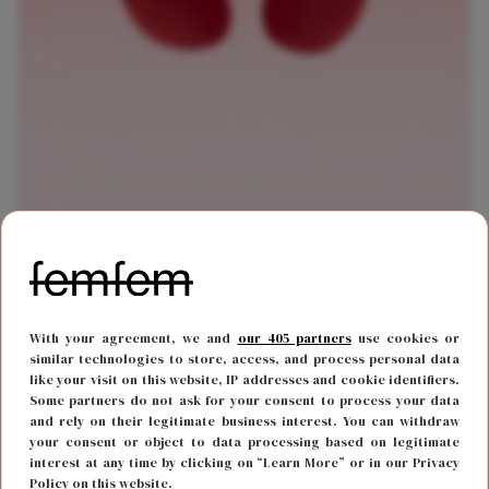
With your agreement, we and
our 405 partners
use cookies or
similar technologies to store, access, and process personal data
like your visit on this website, IP addresses and cookie identifiers.
Some partners do not ask for your consent to process your data
and rely on their legitimate business interest. You can withdraw
your consent or object to data processing based on legitimate
interest at any time by clicking on “Learn More” or in our Privacy
Policy on this website.