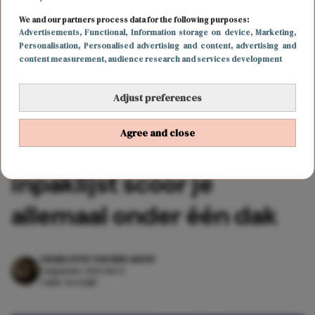
We and our partners process data for the following purposes:
Advertisements
, Functional
, Information storage on device
, Marketing
,
Personalisation
, Personalised advertising and content, advertising and
content measurement, audience research and services development
REIZEN
Adjust preferences
What’s in my koffer? Dé
Agree and close
ultieme vakantie-
inpaklijst scoor je
allemaal onder één dak
CHARLOTTE VAN DER GEEST
1 augustus 2026 18:53
3 min. leestijd