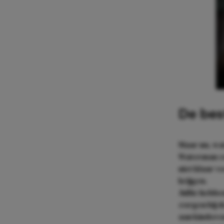
De bes
Maar nu, wa
Waterman zel
niet klaar v
krijgen.
Jullie hebb
zorgen bij d
aan kinderen