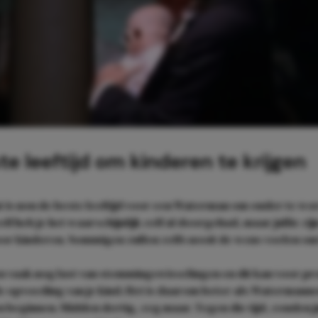
te leeftijd om kinderen te krijgen
t is nou de beste leeftijd voor een Waterman om ouder te wo
f heb je het waarschijnlijk zelf al doorgehad, maar jullie zi
oor kinderen. Sommigen zullen zelfs nooit de wens voelen om
en vaak nog last van stemmingswisselingen en dit kan voor 
e opvoeding van je kind. Het is daarom beter als Watermanne
 beginnen. Midden dertig, zeg maar. Tegen die tijd, zouden j