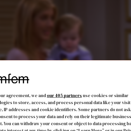
ds
our agreement, we and
our 405 partners
use cookies or similar
ogies to store, access, and process personal data like your visit
, IP addresses and cookie identifiers. Some partners do not ask
nsent to process your data and rely on their legitimate busines
man
t. You can withdraw your consent or object to data processing b
ate interest at any time by clicking on “Learn More” or in our Pri