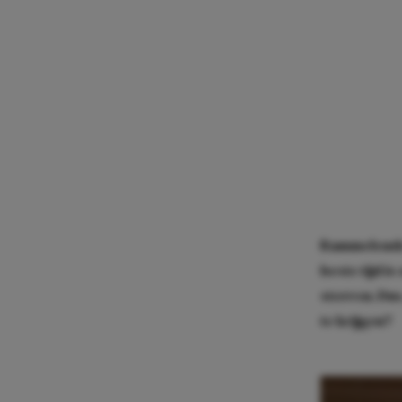
Rammelende 
beste tijd i
sterren. Dus
te krijgen?