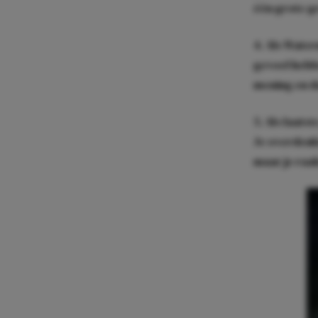
één grote g
4. Als Water
gevoel hebb
mening en da
5. Als laatst
Je overdenkt
maar je raak