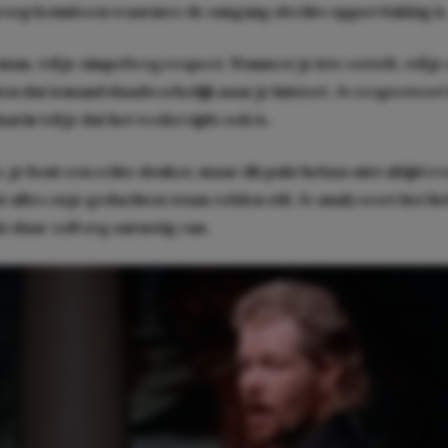
roep kennissen waarmee de omgang slechts oppervlakkig is
man, wil je simpelweg respect. Wanneer je iets vertelt, wil je
en dat iemand daadwerkelijk naar je luistert. Je respecteer
arin wil je dat het wederzijds ook is.
e, je bent een echte denker, maar dit pakt helaas niet altijd ev
 alles en je gedachten staan zelden stil. Je analyseert het lief
t daar zelf erg onrustig van.