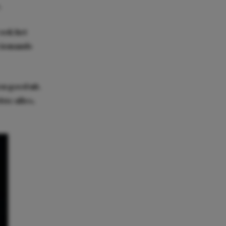
.
 ook het
t iemands
en goed uit.
ste alles,