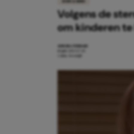
BODY & MIND
Volgens de ster
om kinderen te 
AURORA FERRARI
10 juli 2023 17:45
2 min. leestijd