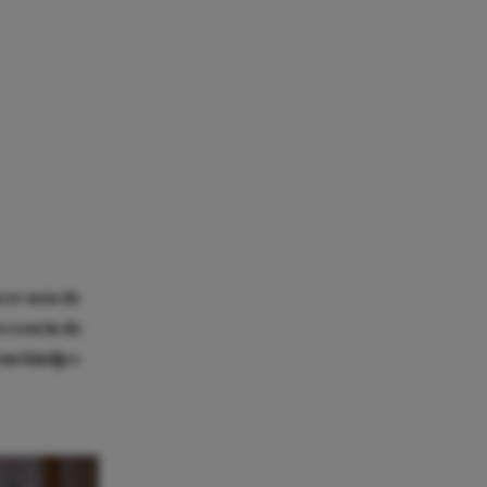
eer nou de
ewoon in de
 om kindjes