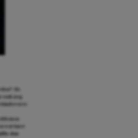
rden? Als
jn vaak nog
 kinderen te
problemen
n wat later
ullie dan