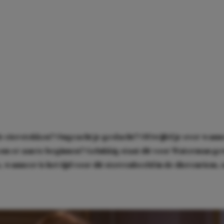
eierstokken? Ongeacht je geslacht? Of twijfel je over wann
s om er aan te beginnen? Gelukkig staat dit voor Waterman g
, wanneer is het tijd voor dit sterrenbeeld in de dierenriem,