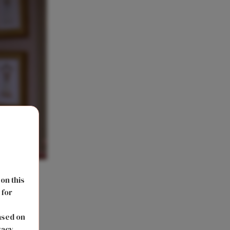
 on this
 for
s
ased on
vacy