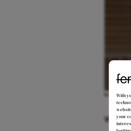
Bron: Frien
With y
technol
website
your co
Water
interes
legitim