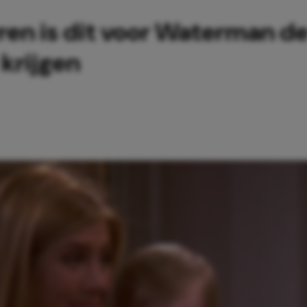
ren is dit voor Waterman de 
krijgen