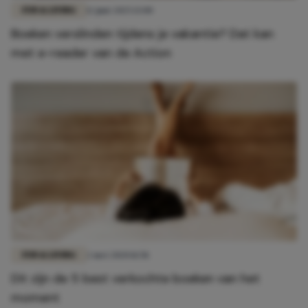
FUN & LIVING
12 juni 2025 13:00
Boeken verslinden tijdens je vakantie? Dat kan
met e-reader van de Action
FUN & LIVING
2 mei 2020 11:58
Dit zijn de 5 best verkochte boeken van het
moment