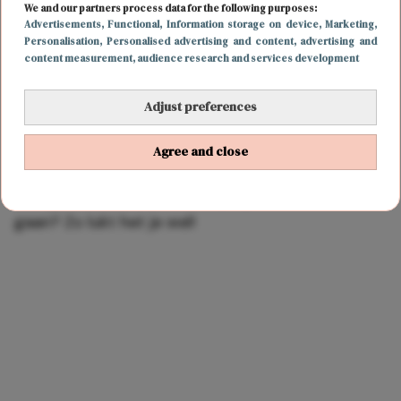
We and our partners process data for the following purposes:
Advertisements
, Functional
, Information storage on device
, Marketing
,
Personalisation
, Personalised advertising and content, advertising and
content measurement, audience research and services development
Adjust preferences
Agree and close
BODY & MIND
6 februari 2018 19:20
Heb jij het voornemen om op tijd naar bed te
gaan? Zo lukt het je wel!