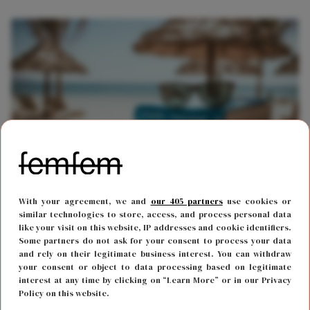
REIZEN
21 juni 2019 10:34
With your agreement, we and
our 405 partners
use cookies or
Deze boeken mogen absoluut niet ontbreken in je
similar technologies to store, access, and process personal data
like your visit on this website, IP addresses and cookie identifiers.
koffer als je op vakantie gaat
Some partners do not ask for your consent to process your data
and rely on their legitimate business interest. You can withdraw
your consent or object to data processing based on legitimate
interest at any time by clicking on “Learn More” or in our Privacy
Policy on this website.