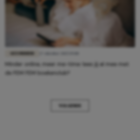
GEZONDHEID
27 oktober 2025 19:00
Minder online, meer me-time: lees jij al mee met
de FEM FEM boekenclub?
VOLGENDE