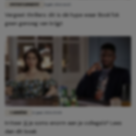
ENTERTAINMENT
8 juli 2026 16:15
Vergeet thrillers: dit is dé hype waar BookTok
geen genoeg van krijgt
CARRIÈRE
12 juni 2026 15:04
Irriteer jij je soms enorm aan je collega's? Lees
dan dít boek