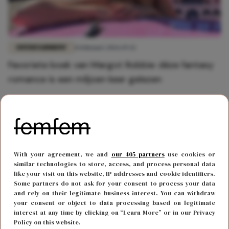
ENTERTAINMENT
8 februari 2026 19:32
Favoriete boek van Margot Robbie: déze fantasy
romance is een miljoen keer gelezen
With your agreement, we and
our 405 partners
use cookies or
similar technologies to store, access, and process personal data
like your visit on this website, IP addresses and cookie identifiers.
Some partners do not ask for your consent to process your data
and rely on their legitimate business interest. You can withdraw
your consent or object to data processing based on legitimate
interest at any time by clicking on “Learn More” or in our Privacy
Policy on this website.