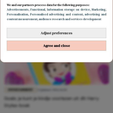
ENTERTAINMENT
30 januari 2026 10:01
We and our partners process data for the following purposes:
Fans van His & Hers opgelet: dít nieuwe boek wil
Advertisements
, Functional
, Information storage on device
, Marketing
,
Personalisation
, Personalised advertising and content, advertising and
je lezen
content measurement, audience research and services development
Adjust preferences
Agree and close
ENTERTAINMENT
23 januari 2026 16:02
Goals: je kunt je kindje voorlezen uit dít Harry
Styles-boek