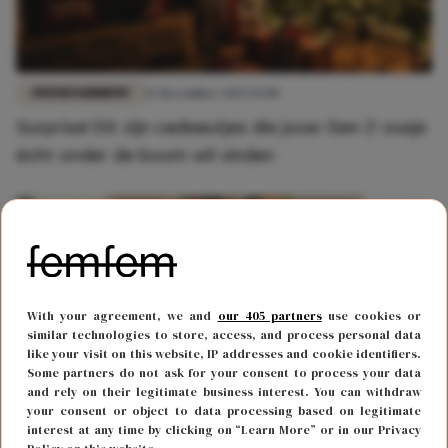
ENTERTAINMENT
13 december 2025 13:00
Surprise! Dit zijn cadeautjes die jouw Gen Z-zusje
écht onder de boom wil vinden
With your agreement, we and
our 405 partners
use cookies or
similar technologies to store, access, and process personal data
like your visit on this website, IP addresses and cookie identifiers.
Some partners do not ask for your consent to process your data
and rely on their legitimate business interest. You can withdraw
your consent or object to data processing based on legitimate
interest at any time by clicking on “Learn More” or in our Privacy