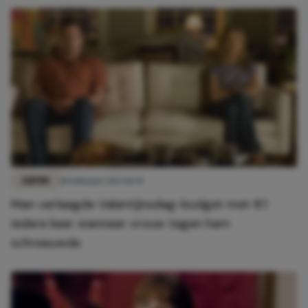
LIEFDE
10 februari 2023 16:31
Man verlaagde Valentijnsdag-budget met €1
iedere keer wanneer vrouw tegen hem
schreeuwde