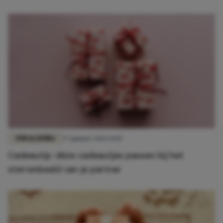
FUN & LIVING
27 januari 2026 14:07
Cadeautip: déze cadeautjes passen bij het
sterrenbeeld van je partner