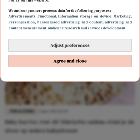
FUN & LIVING
9 mei 2023 15:18
Policy on this website.
Deze prachtige roze bordenset van Action is
We and our partners process data for the following purposes:
Advertisements
, Functional
, Information storage on device
, Marketing
,
perfect voor Moederdag
Personalisation
, Personalised advertising and content, advertising and
content measurement, audience research and services development
Adjust preferences
Agree and close
FUN & LIVING
3 mei 2023 14:45
Baby burrito: met dit hilarische cadeau steel je de
show op iedere babyshower