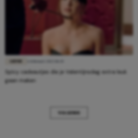
LIEFDE
6 februari 2023 18:45
Spicy cadeautjes die je Valentijnsdag extra leuk
gaan maken
VOLGENDE