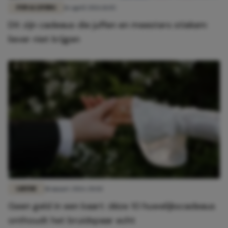
FUN & LIVING
16 april 2026 11:03
Dít zijn cadeaus die juffen en meesters stiekem
liever niet krijgen
LIEFDE
18 maart 2026 20:02
Geen geld in een kaart: déze 10 huwelijkscadeaus
onthoudt het bruidspaar echt