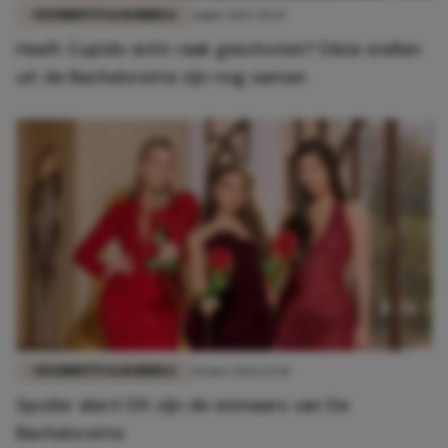
CELEBRITY'S & RODDELS
4 juni 2026 20:47
Heeft Cupido écht raak geschoten? Déze stellen
uit de Bachelorette zijn nog samen
CELEBRITY'S & RODDELS
28 mei 2026 12:05
Spoiler alert! Dít zijn de winnaars van De
Bachelorette