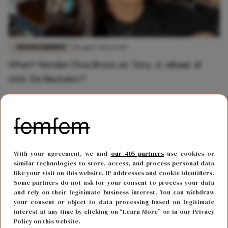
ENTERTAINMENT
10 april 2026 15:09
What? Kenden Diva Brons en Tony Jr. elkaar al
vóór De Bachelor?
With your agreement, we and
our 405 partners
use cookies or
similar technologies to store, access, and process personal data
like your visit on this website, IP addresses and cookie identifiers.
Some partners do not ask for your consent to process your data
and rely on their legitimate business interest. You can withdraw
your consent or object to data processing based on legitimate
interest at any time by clicking on “Learn More” or in our Privacy
Policy on this website.