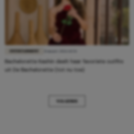
ENTERTAINMENT
31 maart 2026 14:54
Bachelorette Kashin deelt haar favoriete outfits
uit De Bachelorette (tot nu toe)
VOLGENDE