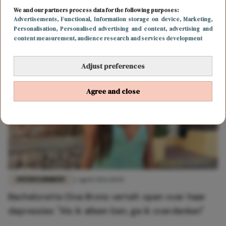
ENTERTAINMENT
2 april 2026 11:07
We and our partners process data for the following purposes:
Oeh la la: Bachelorette Kashin heeft al gevoelens
Advertisements
, Functional
, Information storage on device
, Marketing
,
Personalisation
, Personalised advertising and content, advertising and
voor déze kandidaat
content measurement, audience research and services development
Adjust preferences
Agree and close
ENTERTAINMENT
2 april 2026 10:03
Bachelorette Diva Brons vertelt open over haar
depressies: "Als ik alleen ben, ga ik overdenken"