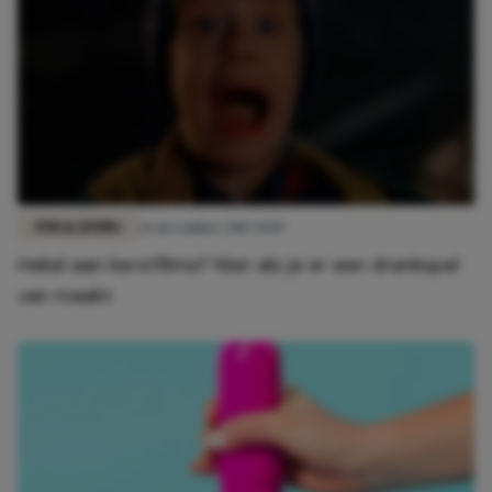
FUN & LIVING
26 november 2019 21:10
Hekel aan kerstfilms? Niet als je er een drankspel
van maakt