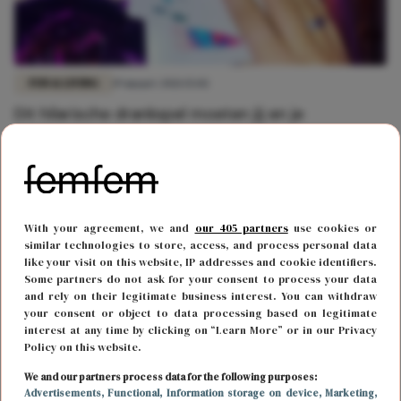
FUN & LIVING
19 maart 2021 15:02
Dit hilarische drankspel moeten jij en je
vriendinnen uitproberen!
With your agreement, we and
our 405 partners
use cookies or
similar technologies to store, access, and process personal data
like your visit on this website, IP addresses and cookie identifiers.
Some partners do not ask for your consent to process your data
and rely on their legitimate business interest. You can withdraw
your consent or object to data processing based on legitimate
interest at any time by clicking on “Learn More” or in our Privacy
Policy on this website.
We and our partners process data for the following purposes:
Advertisements
, Functional
, Information storage on device
, Marketing
,