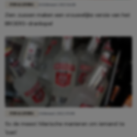
FUN & LIVING
14 februari 2023 16:18
Zien: zussen maken een vrouwelijke versie van het
BROERS-drankspel
FUN & LIVING
1 februari 2022 19:00
5x de meest hilarische manieren om iemand te
'icen'