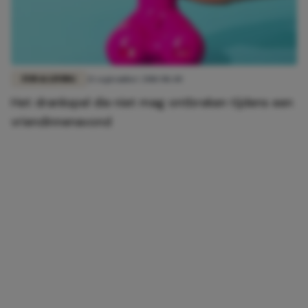
FUN & LIVING
21 september 2018 08:40
Het drankspel die niet mag ontbreken tijdens een
vriendinnenavond