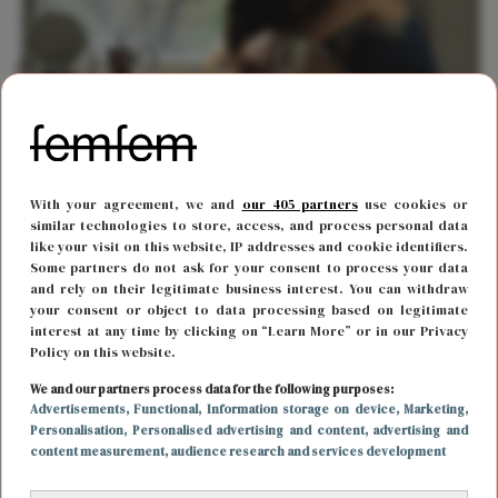
With your agreement, we and
our 405 partners
use cookies or
LIEFDE
26 oktober 2018 10:39
similar technologies to store, access, and process personal data
Dit zijn de tekenen in je relatie dat het niet
like your visit on this website, IP addresses and cookie identifiers.
Some partners do not ask for your consent to process your data
helemaal goed gaat
and rely on their legitimate business interest. You can withdraw
your consent or object to data processing based on legitimate
interest at any time by clicking on “Learn More” or in our Privacy
Policy on this website.
We and our partners process data for the following purposes:
Advertisements
, Functional
, Information storage on device
, Marketing
,
Personalisation
, Personalised advertising and content, advertising and
content measurement, audience research and services development