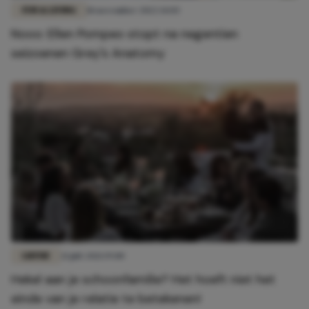
FUN & LIVING
18 november 2022 14:03
Nooo: Ellen Pompeo stopt na negentien
seizoenen Grey's Anatomy
LIEFDE
21 juli 2021 19:00
Hekel aan je schoonfamilie? Het hoeft niet het
einde van je relatie te betekenen!