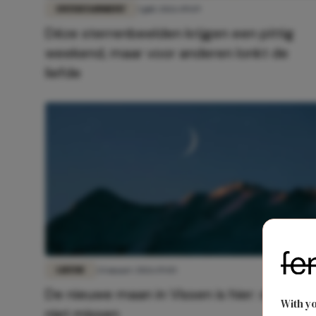
ENTERTAINMENT
3 juli 2026 09:19
Déze sterrenbeelden krijgen een pittig
weekend, maar voor anderen lonkt de
liefde
LIEFDE
24 maart 2026 19:03
De nieuwe maan in Vissen is hier: dit wil je
With y
niet missen