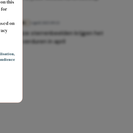
 on this
 for
s
ased on
FUN & LIVING
1 april 2025 09:33
vacy
Ojee... déze sterrenbeelden krijgen het
zwaar te verduren in april
lisation
,
audience