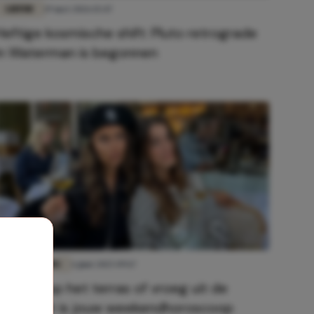
LIEFDE
19 mei 2026 15:47
Heftige kosmische shift: Pluto retrograde
in Waterman is begonnen
FUN & LIVING
6 juni 2025 09:17
Tot laat op het terras of vroeg uit de
veren: dít is jouw weekendhoroscoop