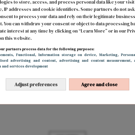
ogies to store, access, and process personal data like your visit
een pittige week...
, IP addresses and cookie identifiers. Some partners do not ask
nsent to process your data and rely on their legitimate busines
t. You can withdraw your consent or object to data processing b
FUN & LIVING
25 april 2025 10:30
ate interest at any time by clicking on “Learn More” or in our Pri
Hoe jij Koningsdag viert volgens je
on this website.
sterrenbeeld: van de dansvloer tot de
kleedjesmarkt
ur partners process data for the following purposes:
sements
, Functional
, Information storage on device
, Marketing
, Persona
lised advertising and content, advertising and content measurement, 
h and services development
Adjust preferences
Agree and close