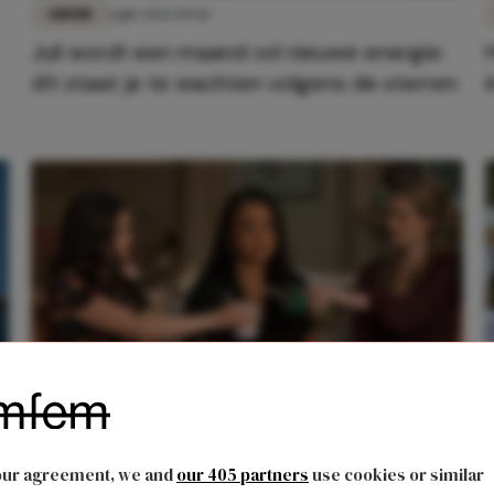
LIEFDE
1 juli 2026 09:02
Juli wordt een maand vol nieuwe energie:
dít staat je te wachten volgens de sterren
ENTERTAINMENT
13 oktober 2025 09:21
our agreement, we and
our 405 partners
use cookies or similar
Oei, voor deze sterrenbeelden wordt het