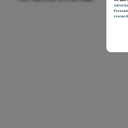
Adverti
Persona
researc