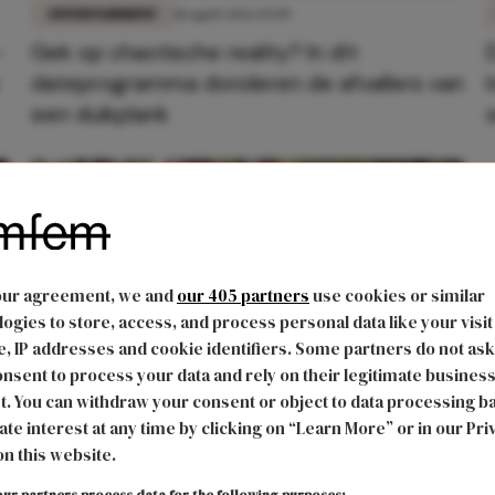
ENTERTAINMENT
10 april 2026 19:09
-
Gek op chaotische reality? In dít
dateprogramma donderen de afvallers van
een duikplank
our agreement, we and
our 405 partners
use cookies or similar
ogies to store, access, and process personal data like your visit
, IP addresses and cookie identifiers. Some partners do not ask
nsent to process your data and rely on their legitimate busines
t. You can withdraw your consent or object to data processing b
FUN & LIVING
5 november 2019 13:10
ate interest at any time by clicking on “Learn More” or in our Pri
on this website.
'Looking For Alaska' is de serie waar we
jaren op hebben gewacht
ur partners process data for the following purposes: