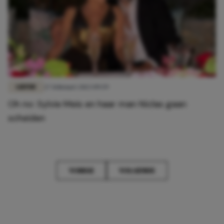
LIEFDE
27 februari 2023 09:59
Oh no: Sylvie Meis en haar man Niclas gaan
scheiden
VORIGE
VOLGENDE