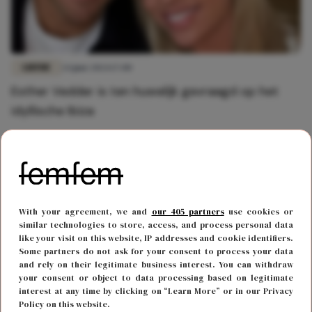
LIEFDE
24 juni 2024 17:00
Esther Vedder is ten huwelijk gevraagd op het
idyllische Ibiza
With your agreement, we and
our 405 partners
use cookies or
similar technologies to store, access, and process personal data
like your visit on this website, IP addresses and cookie identifiers.
Some partners do not ask for your consent to process your data
and rely on their legitimate business interest. You can withdraw
your consent or object to data processing based on legitimate
interest at any time by clicking on “Learn More” or in our Privacy
Policy on this website.