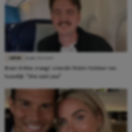
LIEFDE
18 juli 2024 14:07
Bram Krikke vraagt vriendin Robin Holzken ten
huwelijk: "She said yes!"