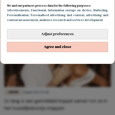
LIEFDE
10 april 2024 18:00
We and our partners process data for the following purposes:
"Ik verliet mijn man voor mijn minnaar, maar toen
Advertisements
, Functional
, Information storage on device
, Marketing
,
Personalisation
, Personalised advertising and content, advertising and
begon hij vaag te doen"
content measurement, audience research and services development
Adjust preferences
Agree and close
LIEFDE
30 juni 2023 07:00
Zo lang is een gemiddeld koppel samen tot ze in
het huwelijksbootje stappen