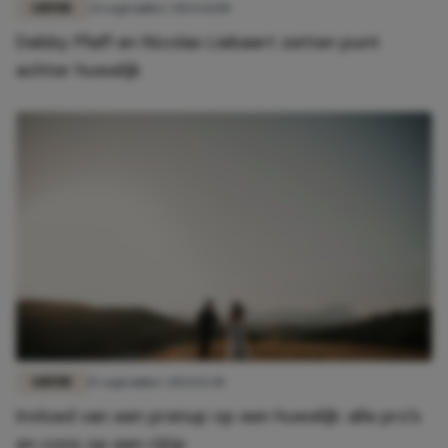
LIEFDE
24 september 2024 14:00
Debby Pfaff en Nicolas Liebaert zetten punt
achter huwelijk
LIEFDE
15 september 2024 15:30
Invloed van een prenup op een huwelijk: alle pro's
en cons op een rijtje