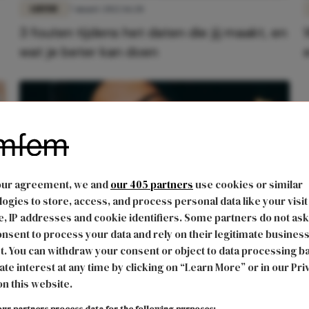
LIEFDE
7 maart 2022 16:28
3 fouten tijdens het daten die jij maakt, en
wat je beter kan doen
our agreement, we and
our 405 partners
use cookies or similar
ogies to store, access, and process personal data like your visit
, IP addresses and cookie identifiers. Some partners do not ask
nsent to process your data and rely on their legitimate busines
LIEFDE
9 augustus 2021 11:20
t. You can withdraw your consent or object to data processing b
Op zoek naar liefde? Dit is dé beste
ate interest at any time by clicking on “Learn More” or in our Pri
on this website.
manier hoe je nu kunt daten!
ur partners process data for the following purposes: