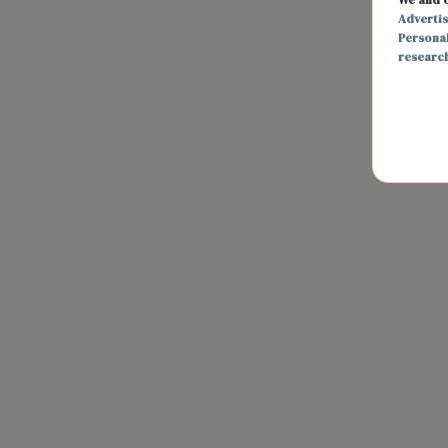
Adverti
Persona
researc