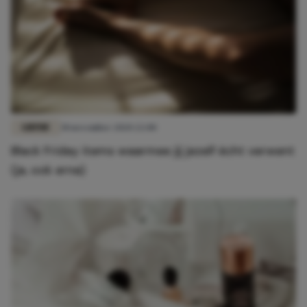
LIEFDE
30 november 2020 22:00
Black Friday items waarmee jij jezelf écht verwent
(ja, ook erna)