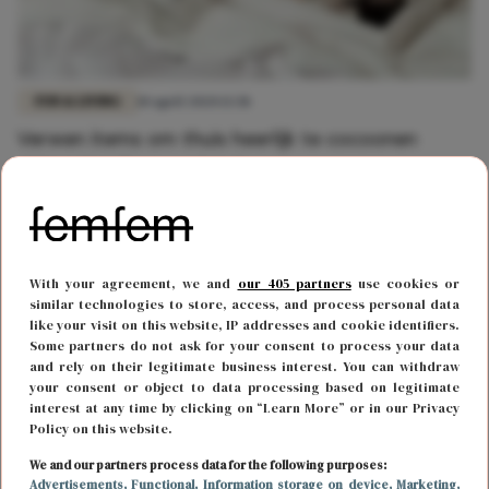
FUN & LIVING
10 april 2020 13:38
Verwen items om thuis heerlijk te cocoonen
tijdens het Paasweekend
With your agreement, we and
our 405 partners
use cookies or
similar technologies to store, access, and process personal data
like your visit on this website, IP addresses and cookie identifiers.
Some partners do not ask for your consent to process your data
and rely on their legitimate business interest. You can withdraw
your consent or object to data processing based on legitimate
interest at any time by clicking on “Learn More” or in our Privacy
Policy on this website.
We and our partners process data for the following purposes:
Advertisements
, Functional
, Information storage on device
, Marketing
,