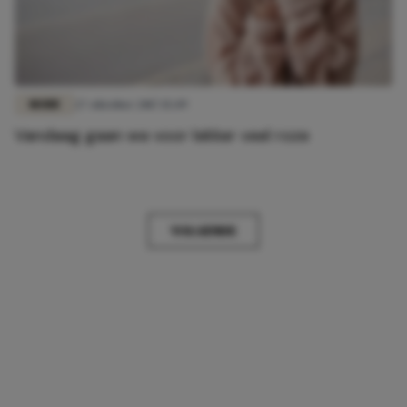
MODE
27 oktober 2017 15:49
Vandaag gaan we voor lekker veel roze
VOLGENDE