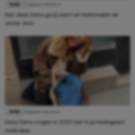
MODE
22 januari 2023 10:45
Met deze items ga jij warm en fashionable de
winter door
MODE
18 januari 2023 16:26
Deze items mogen in 2023 niet in je kledingkast
ontbreken