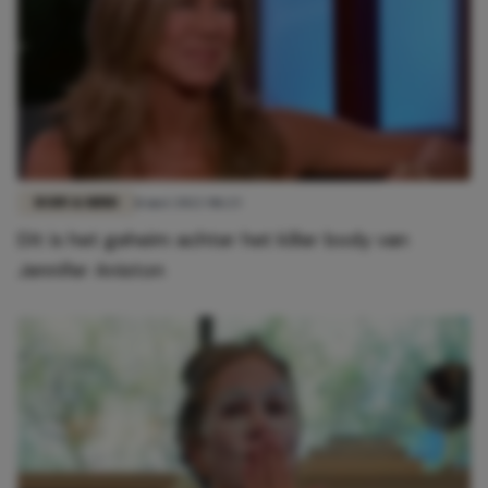
BODY & MIND
11 mei 2022 08:23
Dit is het geheim achter het killer body van
Jennifer Aniston