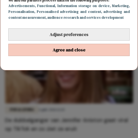
LIEFDE
12 augustus 2021 13:47
We and our partners process data for the following purposes:
Advertisements
, Functional
, Information storage on device
, Marketing
,
More than Friends: zijn Ross en Rachel nu echt
Personalisation
, Personalised advertising and content, advertising and
content measurement, audience research and services development
samen?
Adjust preferences
Agree and close
FUN & LIVING
6 juli 2021 12:15
De dubbelganger van Jennifer Aniston gaat viral
op TikTok en zo ziet ze eruit