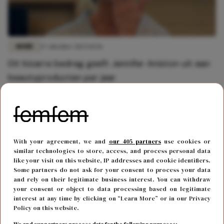
MODE
17 oktober 2023 14:56
Dit bizarre bedrag geeft Jennifer Aniston uit aan
beautyproducten per jaar
With your agreement, we and
our 405 partners
use cookies or
similar technologies to store, access, and process personal data
like your visit on this website, IP addresses and cookie identifiers.
Some partners do not ask for your consent to process your data
and rely on their legitimate business interest. You can withdraw
your consent or object to data processing based on legitimate
interest at any time by clicking on “Learn More” or in our Privacy
Policy on this website.