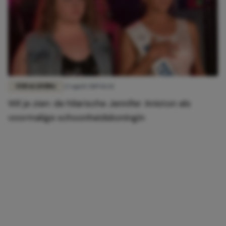
FUN & LIVING
23 april 2019 11:42
Wil je zien: de hilarische Jennifer Aniston als
voormalige schoonheidskoningin