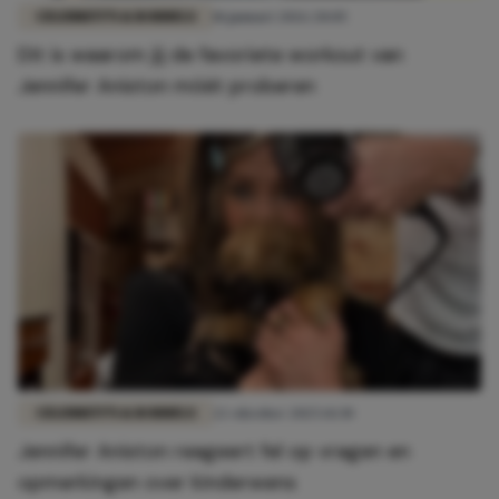
CELEBRITY'S & RODDELS
18 januari 2026 20:05
Dit is waarom jij de favoriete workout van
Jennifer Aniston móét proberen
CELEBRITY'S & RODDELS
22 oktober 2025 14:30
Jennifer Aniston reageert fel op vragen en
opmerkingen over kinderwens