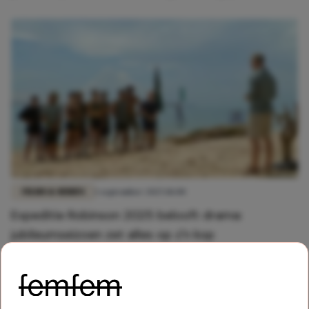
FILMS & SERIES
1 september 2025 18:00
Expeditie Robinson 2025 belooft drama:
jubileumseizoen zet alles op z'n kop