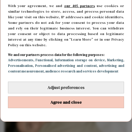
With your agreement, we and
our 405 partners
use cookies or
similar technologies to store, access, and process personal data
like your visit on this website, IP addresses and cookie identifiers.
Some partners do not ask for your consent to process your data
and rely on their legitimate business interest. You can withdraw
your consent or object to data processing based on legitimate
interest at any time by clicking on “Learn More” or in our Privacy
Policy on this website.
LIEFDE
6 november 2022 17:45
We and our partners process data for the following purposes:
Advertisements
, Functional
, Information storage on device
, Marketing
,
10 romantische date-ideeën voor jullie
Personalisation
, Personalised advertising and content, advertising and
content measurement, audience research and services development
anniversary
Adjust preferences
Agree and close