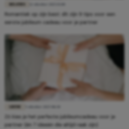
RELATIES
12 oktober 2025 15:00
Romantiek op zijn best: dít zijn 9 tips voor een
eerste jubileum cadeau voor je partner
LIEFDE
5 oktober 2025 08:30
Zó kies je het perfecte jubileumcadeau voor je
partner (én 7 ideeën die altijd raak zijn)