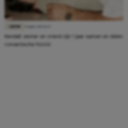
LIEFDE
14 juni 2021 11:57
Kendall Jenner en vriend zijn 1 jaar samen en delen
romantische foto's!