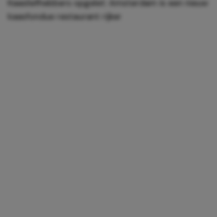
Kaasliefhebbers opgelet: Amsterdam is een nieuw
kaasfondue restaurant rijker