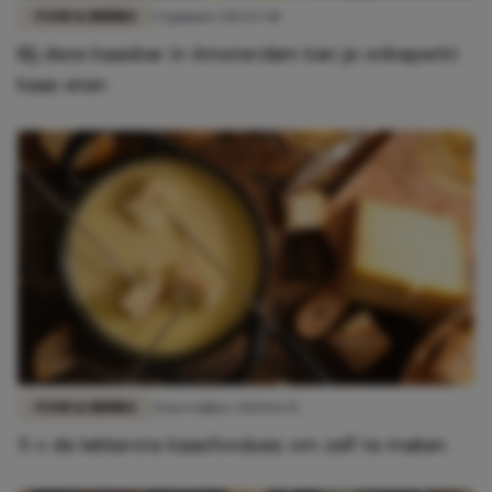
FOOD & DRINKS
23 januari 2023 17:01
Bij deze kaasbar in Amsterdam kan je onbeperkt
kaas eten
FOOD & DRINKS
21 november 2020 16:52
5 x de lekkerste kaasfondues om zelf te maken