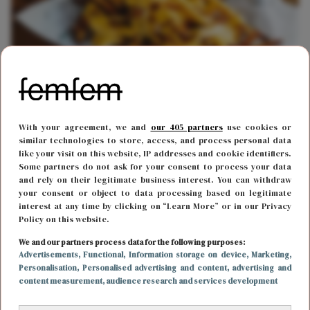
FOOD & DRINKS
22 februari 2020 12:40
With your agreement, we and
our 405 partners
use cookies or
Kaasliefhebbers opgelet: Gouda's Glorie lanceert
similar technologies to store, access, and process personal data
creamy cheese style kaassaus
like your visit on this website, IP addresses and cookie identifiers.
Some partners do not ask for your consent to process your data
and rely on their legitimate business interest. You can withdraw
your consent or object to data processing based on legitimate
interest at any time by clicking on “Learn More” or in our Privacy
Policy on this website.
We and our partners process data for the following purposes:
Advertisements
, Functional
, Information storage on device
, Marketing
,
Personalisation
, Personalised advertising and content, advertising and
content measurement, audience research and services development