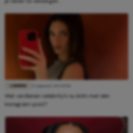
je tenen te verbergen
CARRIÈRE
23 augustus 2024 10:00
Wat verdienen celebrity's nu écht met één
Instagram-post?