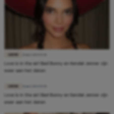
LIEFDE
31 mei 2024 15:30
Love is in the air! Bad Bunny en Kendal Jenner zijn
weer aan het daten
LIEFDE
31 mei 2024 15:30
Love is in the air! Bad Bunny en Kendal Jenner zijn
weer aan het daten