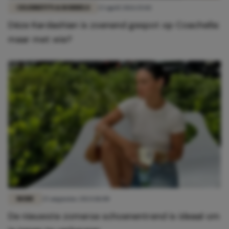
CELEBRITY'S & RODDELS
23 april 2026 15:02
Déze Kardashian is zoenend gespot op Coachella:
maar met wie?
MODE
25 augustus 2024 18:00
De nieuwste zomerse schoenentrend is ideaal om