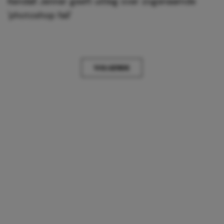
Kendall Jenner geeft uitleg over zogenaamde
'photoshop fail'
VOLGENDE