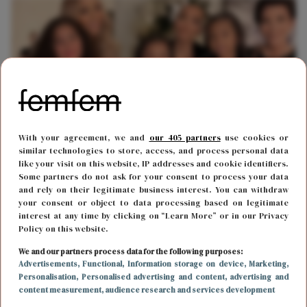
With your agreement, we and
our 405 partners
use cookies or
similar technologies to store, access, and process personal data
like your visit on this website, IP addresses and cookie identifiers.
FUN & LIVING
27 december 2023 15:11
Some partners do not ask for your consent to process your data
Heel het internet heeft het over de inpakpapier-
and rely on their legitimate business interest. You can withdraw
your consent or object to data processing based on legitimate
keuze van de Kardashians
interest at any time by clicking on “Learn More” or in our Privacy
Policy on this website.
We and our partners process data for the following purposes:
Advertisements
, Functional
, Information storage on device
, Marketing
,
Personalisation
, Personalised advertising and content, advertising and
content measurement, audience research and services development