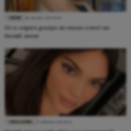
LIEFDE
18 oktober 2023 16:07
Dit is volgens gossips de nieuwe vriend van
Kendall Jenner
FUN & LIVING
17 februari 2023 11:32