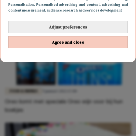
De hot choco plank is de nieuwe borrelplank
Personalisation
, Personalised advertising and content, advertising and
content measurement, audience research and services development
Adjust preferences
Agree and close
FOOD & DRINKS
9 januari 2022 17:00
Oreo komt met speciale Oreo wijn voor bij hun
koekjes