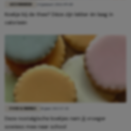
GEZONDHEID
24 januari 2026 09:40
Koekje bij de thee? Déze zijn lekker én laag in
calorieën
FOOD & DRINKS
18 juni 2023 17:45
Deze nostalgische koekjes nam jij vroeger
sowieso mee naar school