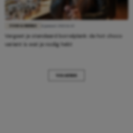
FOOD & DRINKS
11 januari 2021 16:43
Vergeet je standaard borrelplank: de hot choco
variant is wat je nodig hebt
VOLGENDE