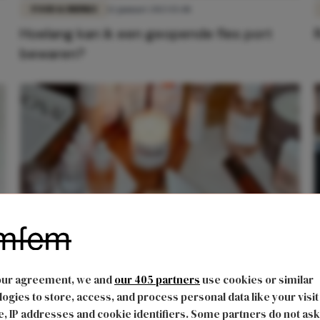
FOOD & DRINKS
12 januari 2023 15:48
Hoelang kan ik een geopende fles port
bewaren?
MODE
25 juli 2018 15:45
n
De beautyproducten die je beter in je
our agreement, we and
our 405 partners
use cookies or similar
koelkast kan bewaren als het warm is
ogies to store, access, and process personal data like your visit
, IP addresses and cookie identifiers. Some partners do not ask