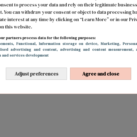
nsent to process your data and rely on their legitimate busines
FOOD & DRINKS
28 maart 2017 15:03
t. You can withdraw your consent or object to data processing b
Zo wordt je halve avocado niet bruin en
ate interest at any time by clicking on “Learn More” or in our Pri
on this website.
blijven blauwe bessen langer lekker
ur partners process data for the following purposes:
sements
, Functional
, Information storage on device
, Marketing
, Persona
lised advertising and content, advertising and content measurement, 
h and services development
Adjust preferences
Agree and close
n