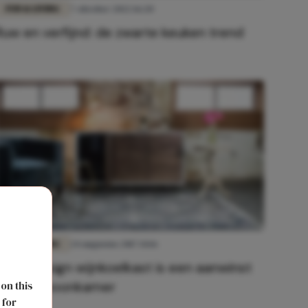
FUN & LIVING
7 oktober 2022 16:20
Ruw en verfijnd: de zwarte keuken trend
FUN & LIVING
24 augustus 2017 14:16
Deze design wijnkoelkast is een aanwinst
voor je woonkamer
 on this
 for