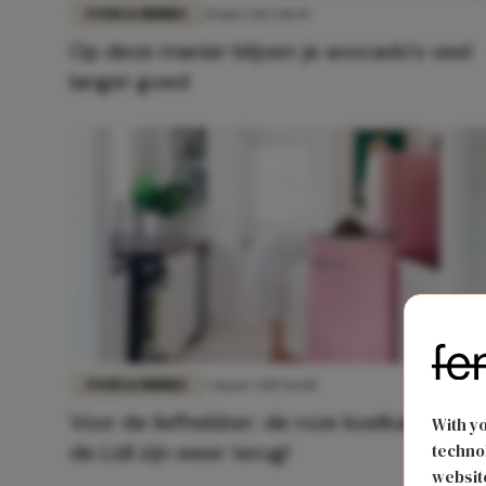
FOOD & DRINKS
20 mei 2023 10:45
Op deze manier blijven je avocado's veel
langer goed
FOOD & DRINKS
7 maart 2019 16:00
Voor de liefhebber: de roze koelkasten va
With y
de Lidl zijn weer terug!
technol
website