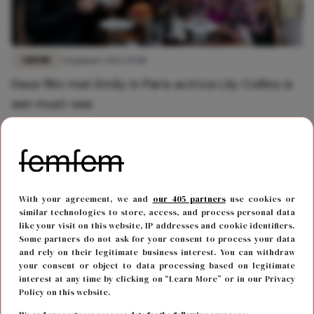
LIEFDE
20 januari 2022 19:00
Deze film met Emily in Paris actrice Lily Collins is
een must-see
With your agreement, we and
our 405 partners
use cookies or
similar technologies to store, access, and process personal data
like your visit on this website, IP addresses and cookie identifiers.
Some partners do not ask for your consent to process your data
and rely on their legitimate business interest. You can withdraw
your consent or object to data processing based on legitimate
interest at any time by clicking on “Learn More” or in our Privacy
Policy on this website.
FUN & LIVING
28 december 2021 09:00