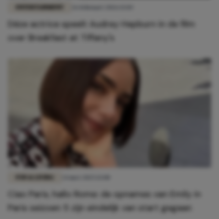
ENTERTAINMENT
26 februari 2026 13:03
Déze actrice speelt Audrey Hepburn in de film
over Breakfast at Tiffany's
FUN & LIVING
24 mei 2025 13:00
Ciao Paris, hallo Rome: de opnames van Emily in
Paris seizoen 5 zijn eindelijk van start gegaan