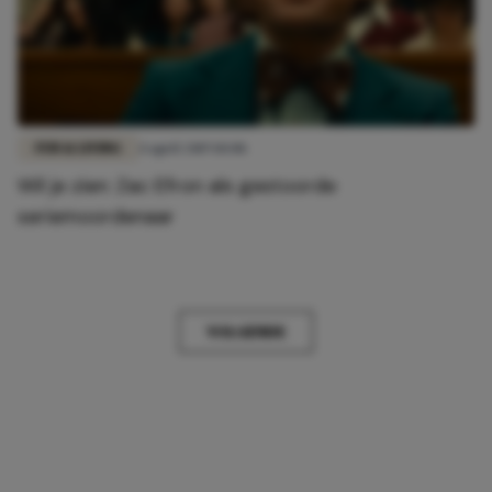
FUN & LIVING
4 april 2019 10:08
Wil je zien: Zac Efron als gestoorde
seriemoordenaar
VOLGENDE