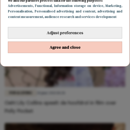
We and our partners process data for the following purposes:
Advertisements
, Functional
, Information storage on device
, Marketing
,
Zó oud is Emily in de serie Emily in Paris
Personalisation
, Personalised advertising and content, advertising and
content measurement, audience research and services development
Adjust preferences
Agree and close
FUN & LIVING
28 juni 2021 10:28
Oeh! Lily Collins speelt de hoofdrol in film over
Polly Pocket