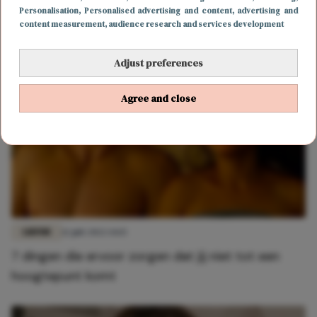
Met deze tips kom je veel sneller tot je
Personalisation
, Personalised advertising and content, advertising and
hoogtepunt
content measurement, audience research and services development
Adjust preferences
Agree and close
LIEFDE
12 juli 2022 14:15
7 dingen die ervoor zorgen dat jij niet tot een
hoogtepunt komt