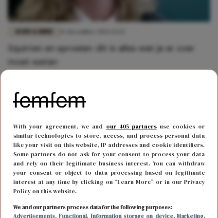
BODY & MIND
15 december 2022 13:47
Squirten en sproeien: dit is alles wat je er over
moet weten
With your agreement, we and
our 405 partners
use cookies or
similar technologies to store, access, and process personal data
like your visit on this website, IP addresses and cookie identifiers.
Some partners do not ask for your consent to process your data
and rely on their legitimate business interest. You can withdraw
your consent or object to data processing based on legitimate
interest at any time by clicking on “Learn More” or in our Privacy
Policy on this website.
LIEFDE
9 augustus 2022 17:06
We and our partners process data for the following purposes:
Advertisements
, Functional
, Information storage on device
, Marketing
,