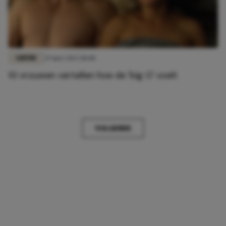
LIEFDE
29 mei 2022 18:00
10 vrouwen vertellen hoe de 'big O' voelt
VOLGENDE