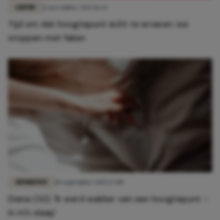
LIEFDE
13 november 2025 11:24
Tijd om dat hoogtepunt écht te ervaren: we
stoppen met faken
INTIMITEIT
10 september 2025 17:00
Diana (32): 'Ik werd wakker van een hoogtepunt –
in m'n slaap'