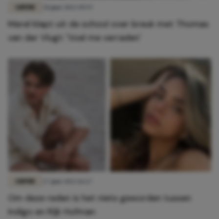
LIEFDE
28 juni 2022 09:57
Merel klapt uit de school over breuk met Thomas
van der Vlugt: 'Voel me verraden'
LIEFDE
27 juni 2022 16:27
Om deze reden is het niets geworden tussen
Indigo en Rijk Hofman