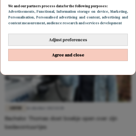
LIEFDE
16 oktober 2023 13:31
We and our partners process data for the following purposes:
Carriereswitch voor Bachelor Thomas van der
Advertisements
, Functional
, Information storage on device
, Marketing
,
Personalisation
, Personalised advertising and content, advertising and
Vlugt
content measurement, audience research and services development
Adjust preferences
Agree and close
LIEFDE
16 oktober 2023 13:30
Bachelor Thomas doet boekje open over zijn
bedavontuurtjes