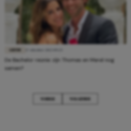
LIEFDE
17 oktober 2023 09:25
De Bachelor reünie: zijn Thomas en Merel nog
samen?
VORIGE
VOLGENDE