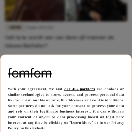
LIEFDE
20 juni 2022 11:15
Oeh la la: wordt een van deze vijf mannen de
nieuwe Bachelor?
With your agreement, we and
our 405 partners
use cookies or
similar technologies to store, access, and process personal data
like your visit on this website, IP addresses and cookie identifiers.
Some partners do not ask for your consent to process your data
and rely on their legitimate business interest. You can withdraw
your consent or object to data processing based on legitimate
interest at any time by clicking on “Learn More” or in our Privacy
Policy on this website.