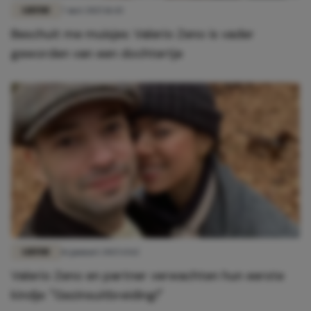
LIEFDE
7 mei 2025 11:43
Beschuit me muisjes: Valerio Zeno is vader
geworden van een dochtertje
LIEFDE
16 januari 2025 13:12
Valerio Zeno en partner verwachten hun eerste
kindje: "Gezinsuitbreiding!"