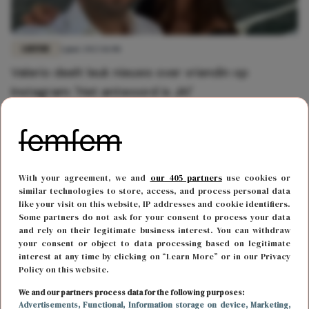
LIEFDE
1 juni 2023 11:08
Valerio deelt leuk nieuws over vriendin op
Instagram: 'Het antwoord is JA!'
With your agreement, we and
our 405 partners
use cookies or
similar technologies to store, access, and process personal data
like your visit on this website, IP addresses and cookie identifiers.
Some partners do not ask for your consent to process your data
and rely on their legitimate business interest. You can withdraw
your consent or object to data processing based on legitimate
interest at any time by clicking on “Learn More” or in our Privacy
Policy on this website.
We and our partners process data for the following purposes:
FUN & LIVING
2 januari 2023 14:13
Advertisements
, Functional
, Information storage on device
, Marketing
,