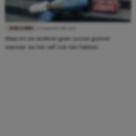
BODY & MIND
24 augustus 2017 16:15
Waarom we anderen geen succes gunnen
wanneer we het zelf ook niet hebben