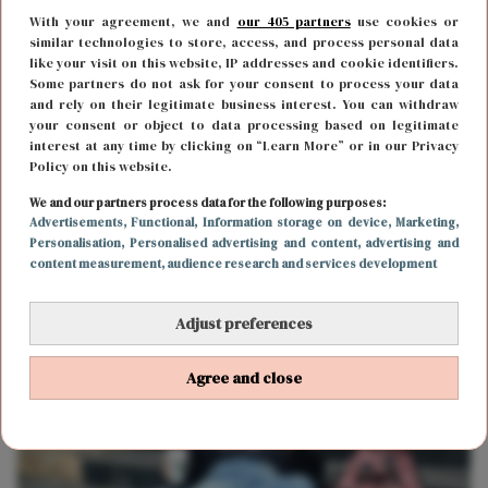
With your agreement, we and
our 405 partners
use cookies or
similar technologies to store, access, and process personal data
like your visit on this website, IP addresses and cookie identifiers.
Some partners do not ask for your consent to process your data
and rely on their legitimate business interest. You can withdraw
your consent or object to data processing based on legitimate
interest at any time by clicking on “Learn More” or in our Privacy
Policy on this website.
BODY & MIND
18 december 2017 19:09
We and our partners process data for the following purposes:
Advertisements
, Functional
, Information storage on device
, Marketing
,
Het is tijd om deze dingen in 2017 achter je te
Personalisation
, Personalised advertising and content, advertising and
content measurement, audience research and services development
laten
Adjust preferences
Agree and close