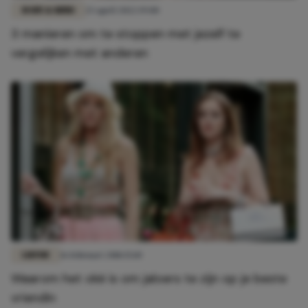
BODY & MIND
25 april 2022 19:00
3 manieren om te stoppen met jezelf te
vergelijken met anderen
LIEFDE
16 februari 2018 15:10
Waarom het oké is om jaloers te zijn op je beste
vriendin