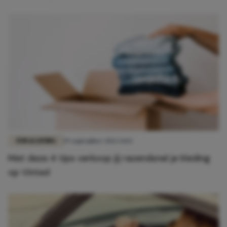
FUN & LIVING
19 september 2022 14:13
Met deze 4 tips verkoop jij razendsnel je kleding
op Vinted