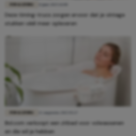
FUN & LIVING
21 juni 2025 14:00
Deze timing-trucs zorgen ervoor dat je vintage
stukken véél meer opleveren
FUN & LIVING
22 augustus 2023 15:27
Bol.com verkoopt een zitbad voor volwassenen
en die wil je hebben