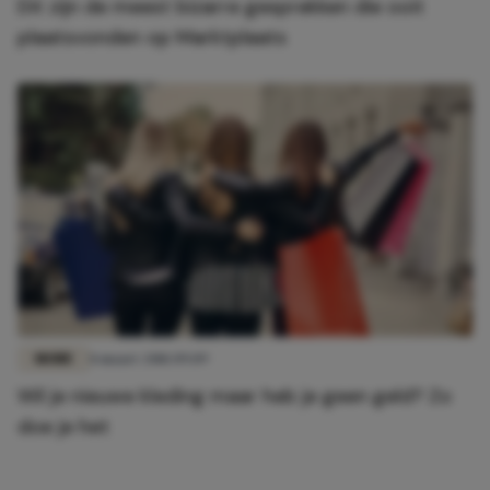
Dit zijn de meest bizarre gesprekken die ooit
plaatsvonden op Marktplaats
MODE
8 maart 2018 09:09
Wil je nieuwe kleding maar heb je geen geld? Zo
doe je het