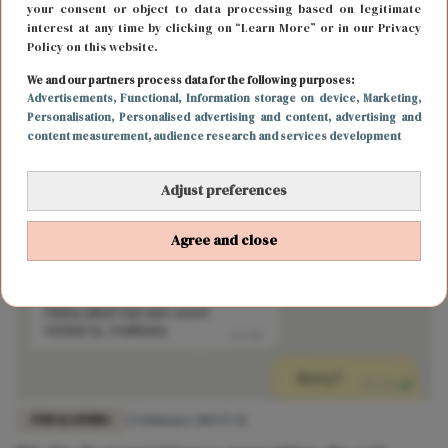
your consent or object to data processing based on legitimate
interest at any time by clicking on “Learn More” or in our Privacy
Policy on this website.
CARRIÈRE
27 februari 2021 14:00
We and our partners process data for the following purposes:
Ondernemend rijk worden vanuit je eigen huis?
Advertisements
, Functional
, Information storage on device
, Marketing
,
Personalisation
, Personalised advertising and content, advertising and
Dan kun je dit doen!
content measurement, audience research and services development
Adjust preferences
Agree and close
FUN & LIVING
25 februari 2019 17:31