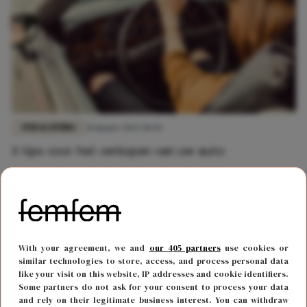
FUN & LIVING
31 maart 2022 10:43
3 tips voor het verkopen van uw auto
With your agreement, we and
our 405 partners
use cookies or
similar technologies to store, access, and process personal data
like your visit on this website, IP addresses and cookie identifiers.
Some partners do not ask for your consent to process your data
and rely on their legitimate business interest. You can withdraw