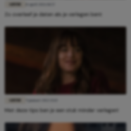
LIEFDE
11 april 2026 18:57
Zo overleef je daten als je verlegen bent
LIEFDE
9 januari 2022 15:15
Met deze tips ben je een stuk minder verlegen!