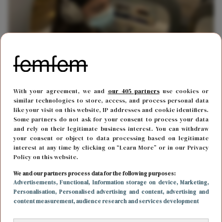
With your agreement, we and
our 405 partners
use cookies or
REIZEN
15 juni 2023 20:15
similar technologies to store, access, and process personal data
Niet meer bang: viral TikTok-video geeft dé tip
like your visit on this website, IP addresses and cookie identifiers.
Some partners do not ask for your consent to process your data
tegen vliegangst
and rely on their legitimate business interest. You can withdraw
your consent or object to data processing based on legitimate
interest at any time by clicking on “Learn More” or in our Privacy
Policy on this website.
We and our partners process data for the following purposes:
Advertisements
, Functional
, Information storage on device
, Marketing
,
Personalisation
, Personalised advertising and content, advertising and
content measurement, audience research and services development