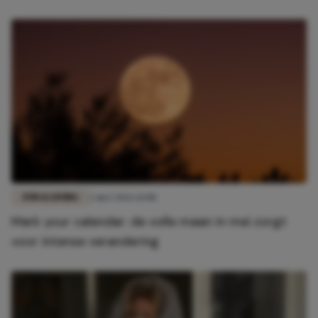
FUN & LIVING
2 mei 2026 14:08
Mark your calendar: de volle maan in mei zorgt
voor intense verandering