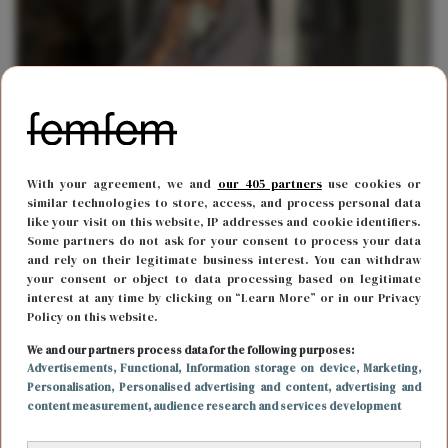
With your agreement, we and
our 405 partners
use cookies or
FUN & LIVING
27 januari 2023 18:45
similar technologies to store, access, and process personal data
Welke invloed heeft een volle maan op jou?
like your visit on this website, IP addresses and cookie identifiers.
Some partners do not ask for your consent to process your data
and rely on their legitimate business interest. You can withdraw
your consent or object to data processing based on legitimate
interest at any time by clicking on “Learn More” or in our Privacy
Policy on this website.
We and our partners process data for the following purposes:
Advertisements
, Functional
, Information storage on device
, Marketing
,
Personalisation
, Personalised advertising and content, advertising and
content measurement, audience research and services development