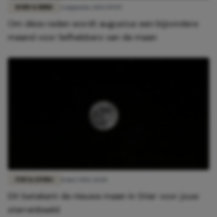
BODY & MIND
4 augustus 2026 09:07
Om déze reden wordt augustus een bijzondere
maand voor liefhebbers van de maan
FUN & LIVING
11 mei 2026 21:04
Dít betekent de nieuwe maan in Stier voor jouw
sterrenbeeld