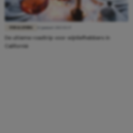
FUN & LIVING
12 januari 2023 15:37
De ultieme roadtrip voor wijnliefhebbers in
Californië