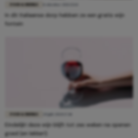
FOOD & DRINKS
8 oktober 2021 13:14
In dit Italiaanse dorp hebben ze een gratis wijn
fontein
FOOD & DRINKS
20 juli 2020 17:18
Eindelijk! deze wijn blijft tot zes weken na openen
goed (en lekker!)