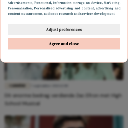
Zac Efron is onherkenbaar in nieuwe film
Advertisements
, Functional
, Information storage on device
, Marketing
,
Personalisation
, Personalised advertising and content, advertising and
content measurement, audience research and services development
Adjust preferences
Agree and close
CARRIÈRE
7 september 2021 12:00
Dit enorme bedrag verdiende Zac Efron met High
School Musical