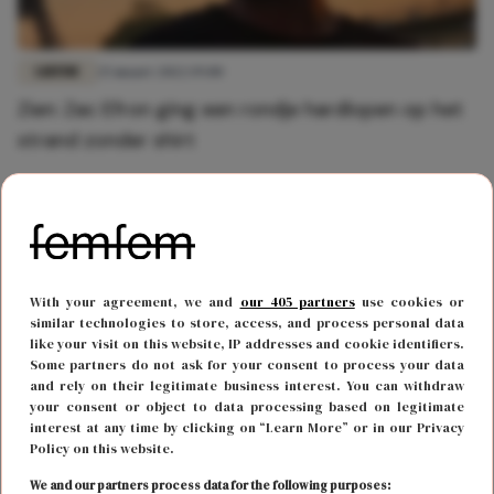
LIEFDE
25 maart 2022 19:00
Zien: Zac Efron ging een rondje hardlopen op het
strand zonder shirt
With your agreement, we and
our 405 partners
use cookies or
similar technologies to store, access, and process personal data
like your visit on this website, IP addresses and cookie identifiers.
Some partners do not ask for your consent to process your data
and rely on their legitimate business interest. You can withdraw
your consent or object to data processing based on legitimate
interest at any time by clicking on “Learn More” or in our Privacy
Policy on this website.
MODE
2 februari 2022 18:00
We and our partners process data for the following purposes: