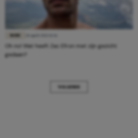
MODE
28 april 2021 14:36
Oh no! Wat heeft Zac Efron met zijn gezicht
gedaan?
VOLGENDE