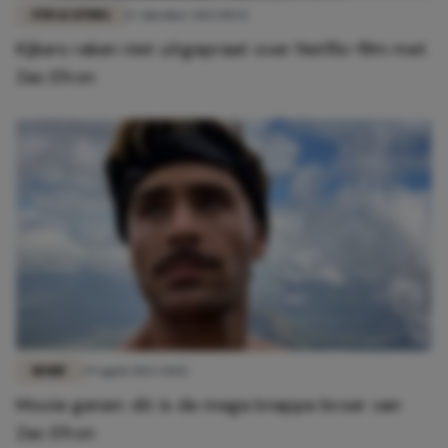
FUN & LIVING
17 oktober 2023 10:52
Kijkers raken niet uitgepraat over Netflix-film met
Zac Efron
MODE
29 april 2023 20:15
Mooie genen: dit is de mega knappe broer van
Zac Efron