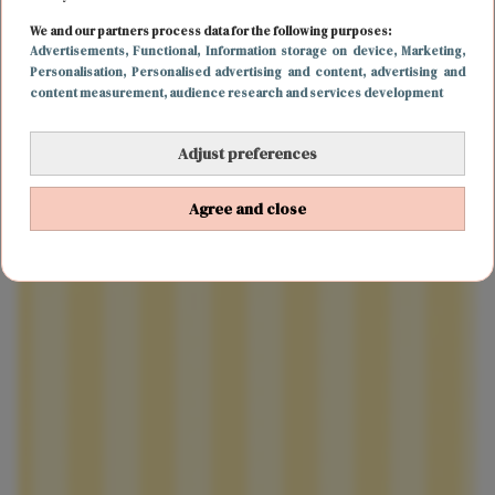
We and our partners process data for the following purposes:
Advertisements
, Functional
, Information storage on device
, Marketing
,
Personalisation
, Personalised advertising and content, advertising and
content measurement, audience research and services development
Adjust preferences
Agree and close