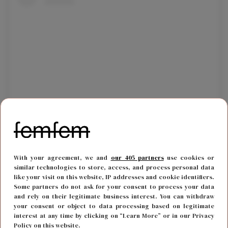
Dit bericht op Instagram bekijken
With your agreement, we and
our 405 partners
use cookies or
similar technologies to store, access, and process personal data
like your visit on this website, IP addresses and cookie identifiers.
Some partners do not ask for your consent to process your data
and rely on their legitimate business interest. You can withdraw
your consent or object to data processing based on legitimate
interest at any time by clicking on “Learn More” or in our Privacy
Policy on this website.