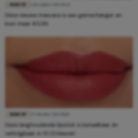
MAKE-UP
1 december 2025 10:26
Déze nieuwe mascara is een gamechanger en
kost maar €5,99
MAKE-UP
29 oktober 2025 10:10
Deze langhoudende lipstick is betaalbaar én
verkrijgbaar in 10 (!) kleuren