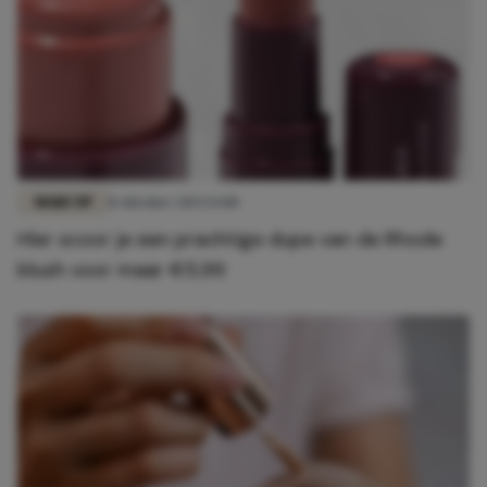
MAKE-UP
8 oktober 2025 13:00
Híer scoor je een prachtige dupe van de Rhode
blush voor maar €5,99