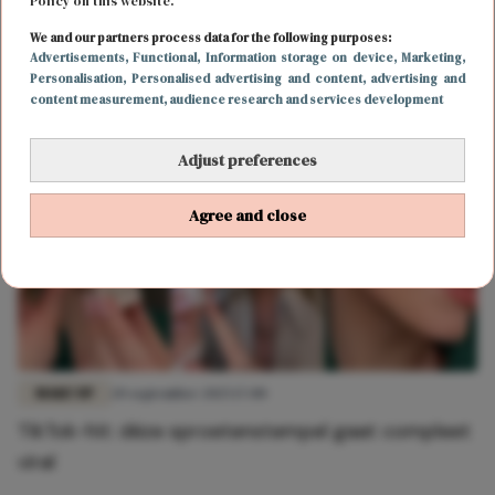
MAKE-UP
26 september 2025 14:00
Policy on this website.
Véél plezier onder de €50: de leukste beauty
We and our partners process data for the following purposes:
Advertisements
, Functional
, Information storage on device
, Marketing
,
adventskalenders
Personalisation
, Personalised advertising and content, advertising and
content measurement, audience research and services development
Adjust preferences
Agree and close
MAKE-UP
20 september 2025 17:00
TikTok-hit: déze sproetenstempel gaat compleet
viral