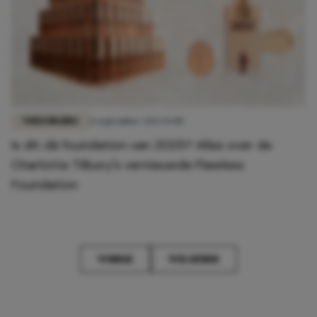
VERZORGING
4 september 2025 15:00
Is dit dé foundation van 2025? Alles over de
Charlotte Tilbury's vernieuwde Flawless
Foundation
VORIGE
VOLGENDE