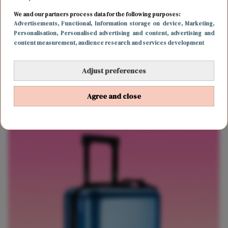
We and our partners process data for the following purposes:
Advertisements
, Functional
, Information storage on device
, Marketing
,
Personalisation
, Personalised advertising and content, advertising and
content measurement, audience research and services development
Adjust preferences
Agree and close