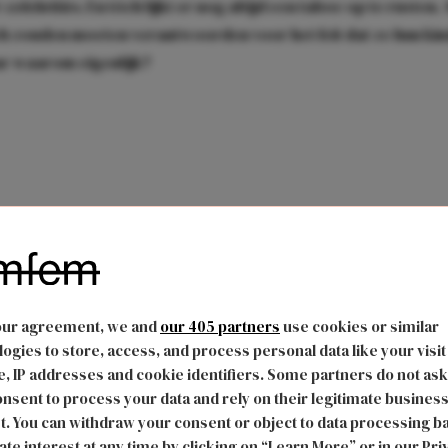
r
celebrities.
En tóch lijkt er nog altijd een taboe op te rusten. 
h zouden moeten verantwoorden voor het feit dat ze hun kindj
r waarom eigenlijk?
our agreement, we and
our 405 partners
use cookies or similar
ogies to store, access, and process personal data like your visit
, IP addresses and cookie identifiers. Some partners do not ask
nsent to process your data and rely on their legitimate busines
t. You can withdraw your consent or object to data processing b
ate interest at any time by clicking on “Learn More” or in our Pri