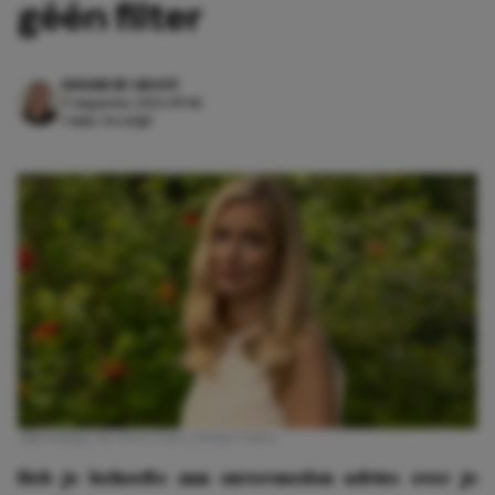
géén filter
DAYAMI DE GROOT
9 augustus 2026 09:01
3 min. leestijd
Afbeelding: We Were Liars | Prime Video
Heb je behoefte aan onversneden advies over je