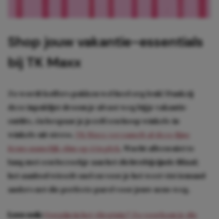
Shop jouw vakantie-essentials
bij TK Maxx
Zo wordt koffers pakken wel heel erg leuk! Dankzij
deze inpaklijst droom je alvast weg bij je vakantie-
outfits, én bespaar je jezelf een hoop winkels-in-
winkels-uit stress.
TK Maxx verzamelt al deze fijne
items namelijk slim op één plek
. Wacht alleen niet te
lang met een bezoekje aan het dichtstbijzijnde filiaal;
het aanbod wisselt snel en voor je het weet vist iemand
anders net die perfecte parel voor jouw neus weg.
Lees ook:
Oorpijn in het vliegtuig? Zo voorkom je die