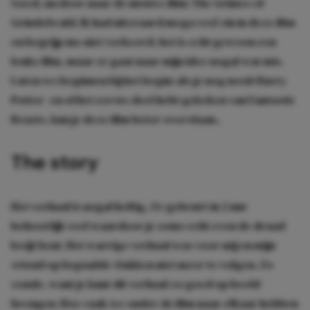
Goed, nu door naar de nieuwe film: The Grimes of
Grindelwald. Ik had uiteraard mega veel zin in deze film
en begrijp me niet verkeerd, het is echt gewoon een
leuke film, maar er gaat naar mijn idee nogal wat mis.
Laten we beginnen bij het begin: als je nog nooit Harry
Potter- en of het eerste deel hebt gekeken van Fantastic
Beasts, kun je deze film beter overslaan..
The story
Het verhaal is nogal heftig.. Er gebeurt in 2 uur
behoorlijk veel waardoor je soms echt even de draad
kwijt bent. Het warrige verhaal was voor mij en mijn
vriend op bepaalde vlakken niet meer te volgen. Zo
zonde, want je kunt dit verhaal zo goed op beeld
brengen. Hoe vaak we onder de film naar elkaar hebben