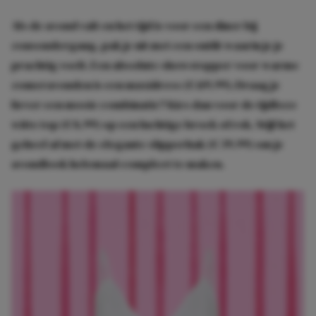
Als de avond valt en het tijd is voor een diner bij
zonsondergang, pak je uit met een outfit waarin je je
prachtig voelt. Een absolute showstopper voor warme
zomeravonden is een maxidress (€ 119,99). Draag je
liever een mooie combinatie? Kies dan voor de tijdloze
witte top (€ 8,99) op een luchtige broek of rok. Stijl het
geheel af met de elegante slipperhak (€ 39,99) om je
avondlook helemaal compleet te maken.