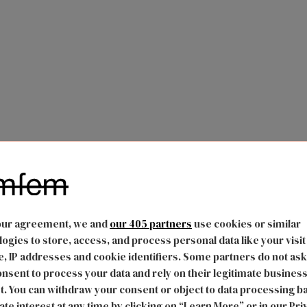
our agreement, we and
our 405 partners
use cookies or similar
ogies to store, access, and process personal data like your visit
, IP addresses and cookie identifiers. Some partners do not ask
nsent to process your data and rely on their legitimate busines
t. You can withdraw your consent or object to data processing b
 Nina x Donsje
ate interest at any time by clicking on “Learn More” or in our Pri