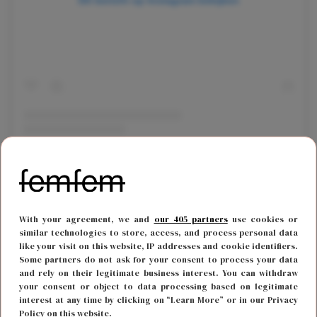
Dit bericht op Instagram bekijken
Een bericht gedeeld door TK Maxx Nederland (@tkmaxxnl)
Kom maar op met dat
With your agreement, we and
our 405 partners
use cookies or
similar technologies to store, access, and process personal data
vakantiegevoel
like your visit on this website, IP addresses and cookie identifiers.
Some partners do not ask for your consent to process your data
and rely on their legitimate business interest. You can withdraw
your consent or object to data processing based on legitimate
Het echte vakantiegevoel begint al op het moment dat je
interest at any time by clicking on “Learn More” or in our Privacy
de voordeur achter je dichttrekt en de reis officieel
Policy on this website.