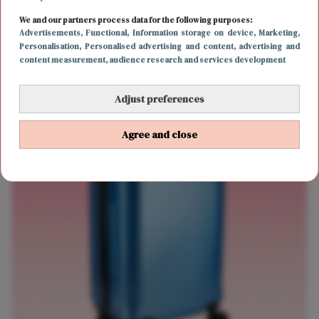
We and our partners process data for the following purposes:
Advertisements
, Functional
, Information storage on device
, Marketing
,
Personalisation
, Personalised advertising and content, advertising and
content measurement, audience research and services development
Adjust preferences
Agree and close